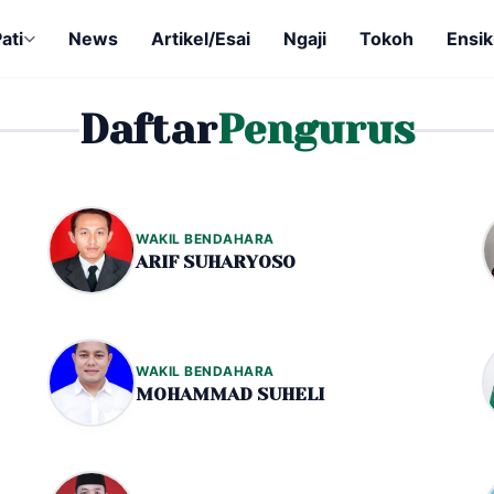
ati
News
Artikel/Esai
Ngaji
Tokoh
Ensik
Daftar
Pengurus
WAKIL BENDAHARA
ARIF SUHARYOSO
WAKIL BENDAHARA
MOHAMMAD SUHELI