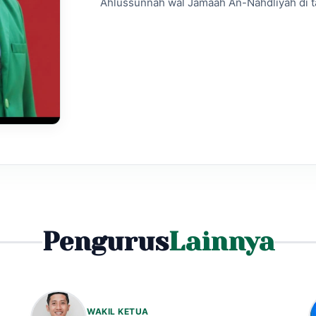
Ahlussunnah wal Jamaah An-Nahdliyah di t
Pengurus
Lainnya
WAKIL KETUA