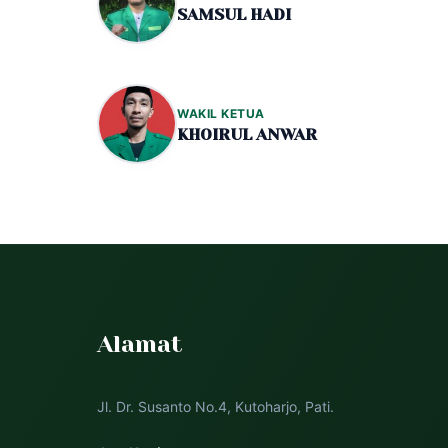
SAMSUL HADI
WAKIL KETUA
KHOIRUL ANWAR
Alamat
Jl. Dr. Susanto No.4, Kutoharjo, Pati.