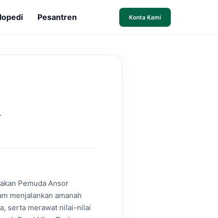
lopedi
Pesantren
Konta Kami
rakan Pemuda Ansor
alam menjalankan amanah
 serta merawat nilai-nilai